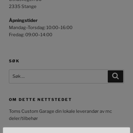
2335 Stange
Åpningstider
Mandag–Torsdag: 10:00–16:00
Fredag: 09:00–14:00
SØK
Søk
Søk
etter:
OM DETTE NETTSTEDET
Toms Custom Garage din lokale leverandør av mc
deler/tilbehør