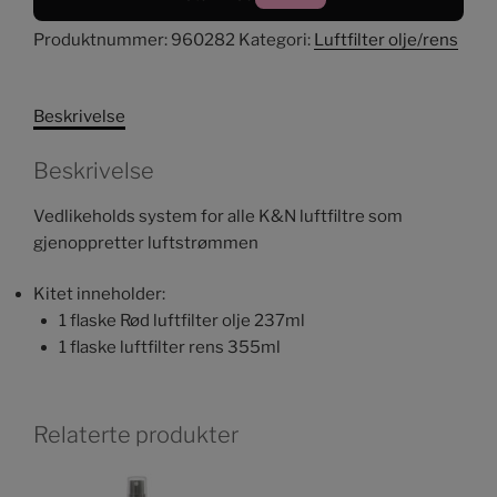
kit,
rød
Produktnummer:
960282
Kategori:
Luftfilter olje/rens
antall
Beskrivelse
Beskrivelse
Vedlikeholds system for alle K&N luftfiltre som
gjenoppretter luftstrømmen
Kitet inneholder:
1 flaske Rød luftfilter olje 237ml
1 flaske luftfilter rens 355ml
Relaterte produkter