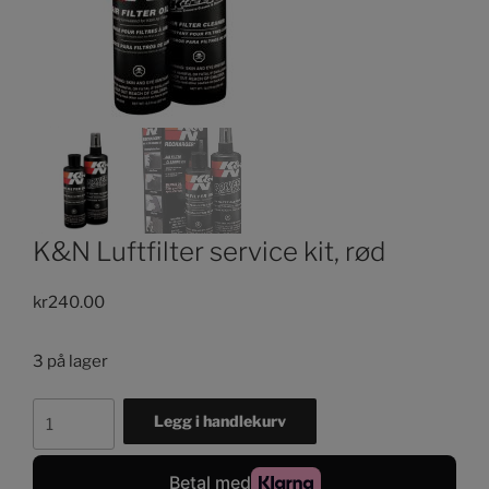
K&N Luftfilter service kit, rød
kr
240.00
3 på lager
K&N
Legg i handlekurv
Luftfilter
service