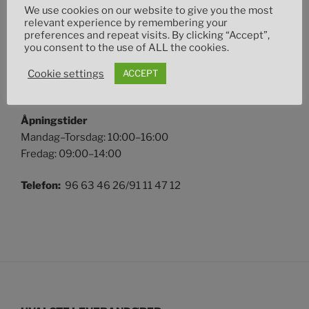
We use cookies on our website to give you the most
relevant experience by remembering your
FINN OSS
preferences and repeat visits. By clicking “Accept”,
you consent to the use of ALL the cookies.
Adresse
Uthusvegen 36
Cookie settings
ACCEPT
2335 Stange
Åpningstider
Mandag–Torsdag: 10:00–16:00
Fredag: 09:00–14:00
Telefon:
96 63 46 26/91 11 47 12