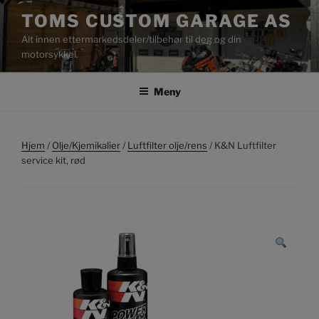
Gå
TOMS CUSTOM GARAGE AS
til
Alt innen ettermarkedsdeler/tilbehør til deg og din
innhold
motorsykkel.
Meny
Hjem
/
Olje/Kjemikalier
/
Luftfilter olje/rens
/ K&N Luftfilter
service kit, rød