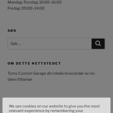
Mandag–Torsdag: 10:00–16:00
Fredag: 09:00–14:00
SØK
Søk
Søk
etter:
OM DETTE NETTSTEDET
Toms Custom Garage din lokale leverandør av mc
deler/tilbehør
FINN OSS
We use cookies on our website to give you the most
relevant experience by remembering your
Adresse