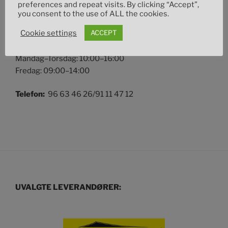
preferences and repeat visits. By clicking “Accept”,
Uthusvegen 36
you consent to the use of ALL the cookies.
2335 Stange
Cookie settings
ACCEPT
Åpningstider
Mandag–Torsdag: 10:00–16:00
Fredag: 09:00–14:00
Telefon:
96 63 46 26/91 11 47 12
UVALGTE LEVERANDØRER: