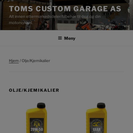
Gå
TOMS CUSTOM GARAGE AS
til
Alt innen ettermarkedsdeler/tilbehør til deg og din
innhold
motorsykkel.
Meny
Hjem
/ Olje/Kjemikalier
OLJE/KJEMIKALIER