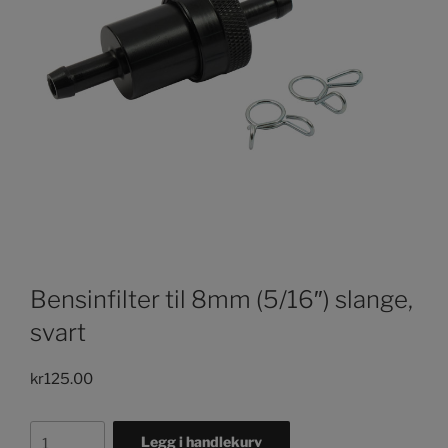
Bensinfilter til 8mm (5/16″) slange,
svart
kr
125.00
Bensinfilter
Legg i handlekurv