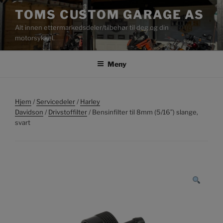
Gå
TOMS CUSTOM GARAGE AS
til
Alt innen ettermarkedsdeler/tilbehør til deg og din
innhold
motorsykkel.
Meny
Hjem
/
Servicedeler
/
Harley
Davidson
/
Drivstoffilter
/ Bensinfilter til 8mm (5/16″) slange,
svart