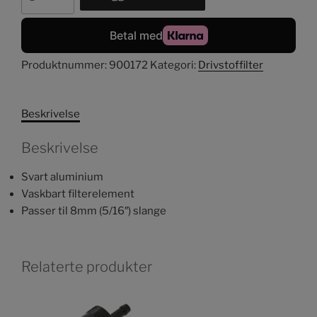
til
8mm
(5/16″)
slange,
Produktnummer:
900172
Kategori:
Drivstoffilter
svart
antall
Beskrivelse
Beskrivelse
Svart aluminium
Vaskbart filterelement
Passer til 8mm (5/16″) slange
Relaterte produkter