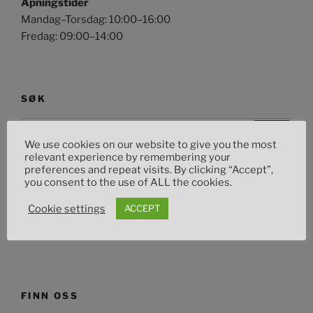
Åpningstider
Mandag–Torsdag: 10:00–16:00
Fredag: 09:00–14:00
SØK
Søk
Søk
etter:
We use cookies on our website to give you the most
relevant experience by remembering your
preferences and repeat visits. By clicking “Accept”,
you consent to the use of ALL the cookies.
OM DETTE NETTSTEDET
Cookie settings
ACCEPT
Toms Custom Garage din lokale leverandør av mc
deler/tilbehør
FINN OSS