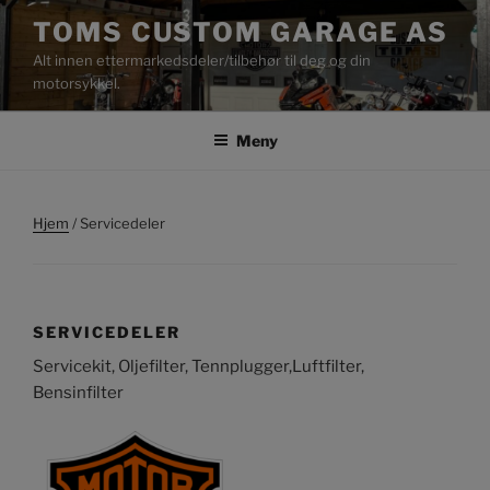
Gå
TOMS CUSTOM GARAGE AS
til
Alt innen ettermarkedsdeler/tilbehør til deg og din
innhold
motorsykkel.
Meny
Hjem
/ Servicedeler
SERVICEDELER
Servicekit, Oljefilter, Tennplugger,Luftfilter,
Bensinfilter