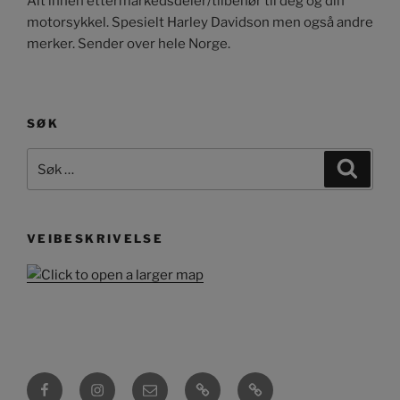
Alt innen ettermarkedsdeler/tilbehør til deg og din
motorsykkel. Spesielt Harley Davidson men også andre
merker. Sender over hele Norge.
SØK
Søk
Søk
etter:
VEIBESKRIVELSE