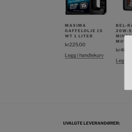
MAXIMA
BEL-R
GAFFELOLJE 15
20W-5
WT 1 LITER
MINE
MOTOR
kr
225.00
kr
465.
Legg i handlekurv
Legg i 
UVALGTE LEVERANDØRER: