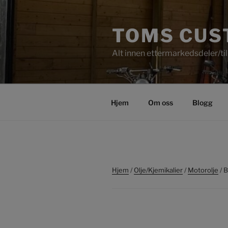
Gå
til
TOMS CUS
innhold
Alt innen ettermarkedsdeler/til
Hjem
Om oss
Blogg
Hjem
/
Olje/Kjemikalier
/
Motorolje
/ 