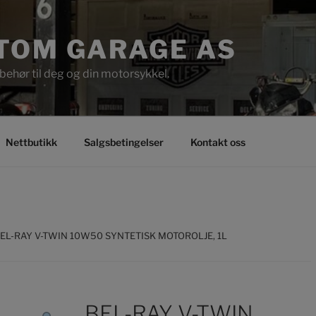
TOM GARAGE AS
behør til deg og din motorsykkel.
Nettbutikk
Salgsbetingelser
Kontakt oss
BEL-RAY V-TWIN 10W50 SYNTETISK MOTOROLJE, 1L
BEL-RAY V-TWIN