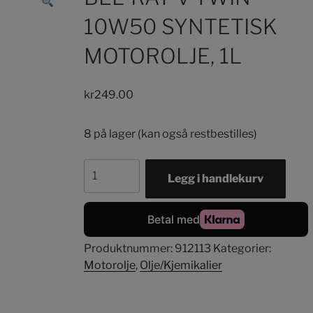
10W50 SYNTETISK
MOTOROLJE, 1L
kr
249.00
8 på lager (kan også restbestilles)
BEL-
Legg i handlekurv
RAY
V-
TWIN
10W50
Produktnummer:
912113
Kategorier:
SYNTETISK
Motorolje
,
Olje/Kjemikalier
MOTOROLJE,
1L
antall