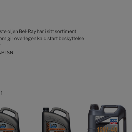
te oljen Bel-Ray har i sitt sortiment
om gir overlegen kald start beskyttelse
r
API SN
r