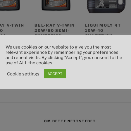
AY V-TWIN
BEL-RAY V-TWIN
LIQUI MOLY 4T
0
20W/50 SEMI-
10W-40
RAL
SYNTETISK
SYNTETISK
OLJE, 4L
MOTOROLJE, 4L
MOTOROLJE
OFFROAD, 1L
We use cookies on our website to give you the most
00
kr
565.00
relevant experience by remembering your preferences
kr
220.00
and repeat visits. By clicking “Accept”, you consent to the
handlekurv
Legg i handlekurv
use of ALL the cookies.
Legg i handlekurv
Cookie settings
ACCEPT
OM DETTE NETTSTEDET