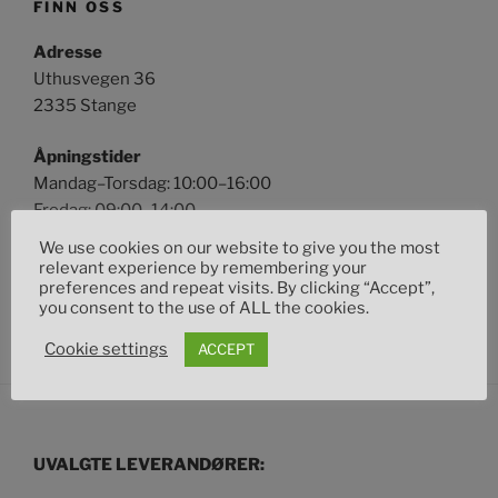
FINN OSS
Adresse
Uthusvegen 36
2335 Stange
Åpningstider
Mandag–Torsdag: 10:00–16:00
Fredag: 09:00–14:00
We use cookies on our website to give you the most
Telefon:
96 63 46 26/91 11 47 12
relevant experience by remembering your
preferences and repeat visits. By clicking “Accept”,
you consent to the use of ALL the cookies.
Cookie settings
ACCEPT
UVALGTE LEVERANDØRER: