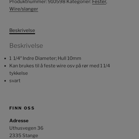
Produktnummer:
910598
Kategorier:
Fester
,
antall
Wire/slanger
Beskrivelse
Beskrivelse
1 1/4″ Indre Diameter; Hull 10mm
Kan brukes til å feste wire osv på rør med 1 1/4
tykkelse
svart
FINN OSS
Adresse
Uthusvegen 36
2335 Stange