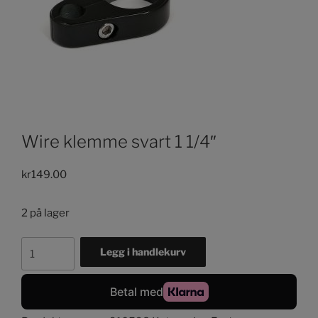
Wire klemme svart 1 1/4″
kr
149.00
2 på lager
Wire
Legg i handlekurv
klemme
svart
1
1/4"