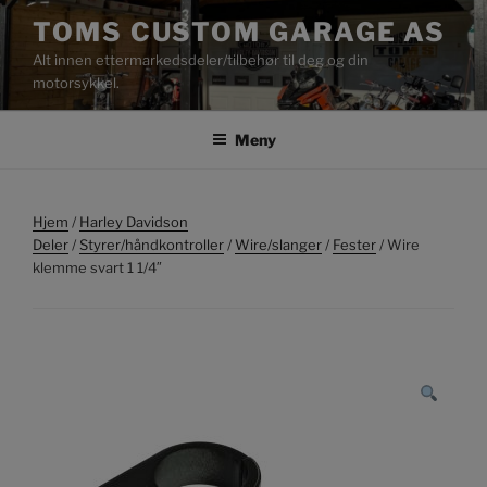
Gå
TOMS CUSTOM GARAGE AS
til
Alt innen ettermarkedsdeler/tilbehør til deg og din
innhold
motorsykkel.
Meny
Hjem
/
Harley Davidson
Deler
/
Styrer/håndkontroller
/
Wire/slanger
/
Fester
/ Wire
klemme svart 1 1/4″