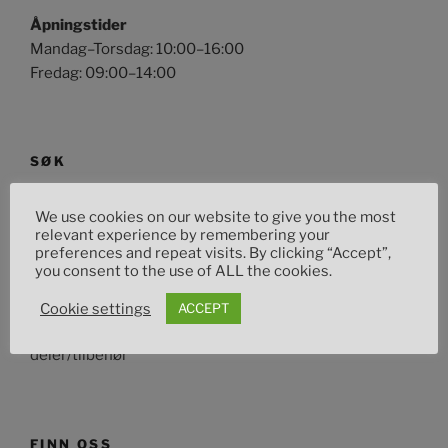
Åpningstider
Mandag–Torsdag: 10:00–16:00
Fredag: 09:00–14:00
SØK
Søk
Søk
We use cookies on our website to give you the most
etter:
relevant experience by remembering your
preferences and repeat visits. By clicking “Accept”,
you consent to the use of ALL the cookies.
OM DETTE NETTSTEDET
Cookie settings
ACCEPT
Toms Custom Garage din lokale leverandør av mc
deler/tilbehør
FINN OSS