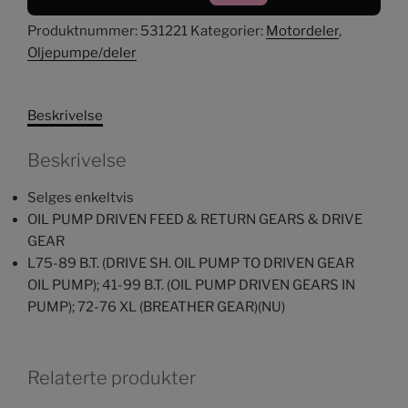
pumpe
Produktnummer:
531221
Kategorier:
Motordeler
,
antall
Oljepumpe/deler
Beskrivelse
Beskrivelse
Selges enkeltvis
OIL PUMP DRIVEN FEED & RETURN GEARS & DRIVE
GEAR
L75-89 B.T. (DRIVE SH. OIL PUMP TO DRIVEN GEAR
OIL PUMP); 41-99 B.T. (OIL PUMP DRIVEN GEARS IN
PUMP); 72-76 XL (BREATHER GEAR)(NU)
Relaterte produkter