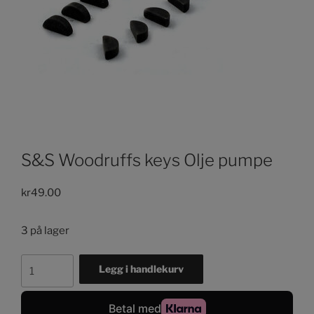
S&S Woodruffs keys Olje pumpe
kr
49.00
3 på lager
S&S
Legg i handlekurv
Woodruffs
keys
Olje