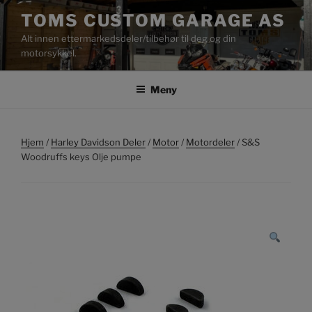
Gå
TOMS CUSTOM GARAGE AS
til
Alt innen ettermarkedsdeler/tilbehør til deg og din
innhold
motorsykkel.
Meny
Hjem
/
Harley Davidson Deler
/
Motor
/
Motordeler
/ S&S
Woodruffs keys Olje pumpe