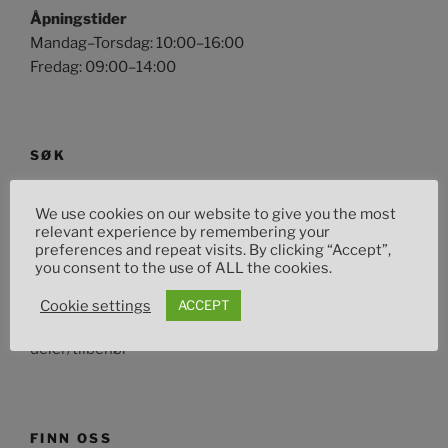
Åpningstider
Mandag–Torsdag: 10:00–16:00
Fredag: 09:00–14:00
SØK
Søk
Søk
We use cookies on our website to give you the most
etter:
relevant experience by remembering your
preferences and repeat visits. By clicking “Accept”,
you consent to the use of ALL the cookies.
OM DETTE NETTSTEDET
Cookie settings
ACCEPT
Toms Custom Garage din lokale leverandør av mc
deler/tilbehør
FINN OSS