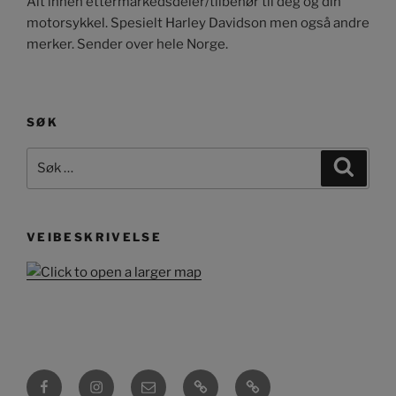
Alt innen ettermarkedsdeler/tilbehør til deg og din
motorsykkel. Spesielt Harley Davidson men også andre
merker. Sender over hele Norge.
SØK
Søk
Søk
etter:
VEIBESKRIVELSE