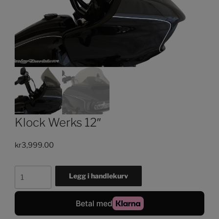
Klock Werks 12″
kr
3,999.00
Klock
Legg i handlekurv
Werks
12"
antall