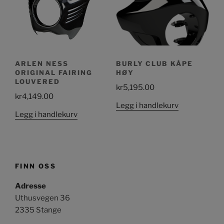
ARLEN NESS
BURLY CLUB KÅPE
ORIGINAL FAIRING
HØY
LOUVERED
kr
5,195.00
kr
4,149.00
Legg i handlekurv
Legg i handlekurv
FINN OSS
Adresse
Uthusvegen 36
2335 Stange