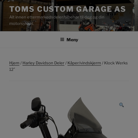
Gå
TOMS CUSTOM GARAGE AS
til
Alt innen ettermarkedsdeler/tilbehør til deg og din
innhold
motorsykkel.
Meny
Hjem
/
Harley Davidson Deler
/
Kåper/vindskjerm
/ Klock Werks
12″