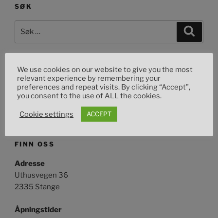
SØK
Søk
Søk
etter:
We use cookies on our website to give you the most
OM DETTE NETTSTEDET
relevant experience by remembering your
preferences and repeat visits. By clicking “Accept”,
Toms Custom Garage din lokale leverandør av mc
you consent to the use of ALL the cookies.
deler/tilbehør
Cookie settings
ACCEPT
FINN OSS
Adresse
Uthusvegen 36
2335 Stange
Åpningstider