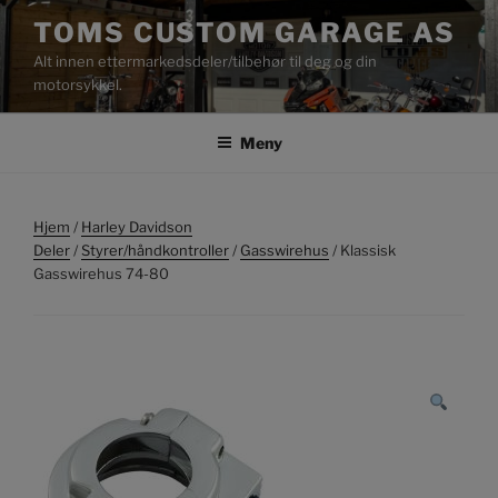
Gå
TOMS CUSTOM GARAGE AS
til
Alt innen ettermarkedsdeler/tilbehør til deg og din
innhold
motorsykkel.
Meny
Hjem
/
Harley Davidson
Deler
/
Styrer/håndkontroller
/
Gasswirehus
/ Klassisk
Gasswirehus 74-80