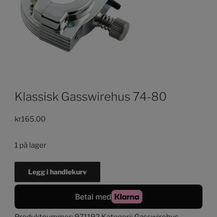
Klassisk Gasswirehus 74-80
kr
165.00
1 på lager
Klassisk
Legg i handlekurv
Gasswirehus
74-
80
antall