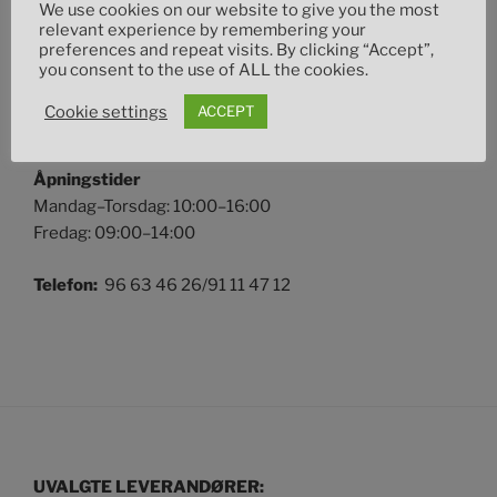
We use cookies on our website to give you the most
relevant experience by remembering your
FINN OSS
preferences and repeat visits. By clicking “Accept”,
you consent to the use of ALL the cookies.
Adresse
Uthusvegen 36
Cookie settings
ACCEPT
2335 Stange
Åpningstider
Mandag–Torsdag: 10:00–16:00
Fredag: 09:00–14:00
Telefon:
96 63 46 26/91 11 47 12
UVALGTE LEVERANDØRER: