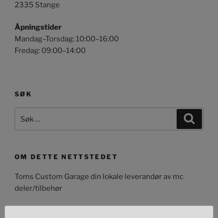
2335 Stange
Åpningstider
Mandag–Torsdag: 10:00–16:00
Fredag: 09:00–14:00
SØK
Søk
Søk
etter:
OM DETTE NETTSTEDET
Toms Custom Garage din lokale leverandør av mc
deler/tilbehør