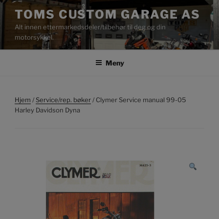
Gå
TOMS CUSTOM GARAGE AS
til
Alt innen ettermarkedsdeler/tilbehør til deg og din
innhold
motorsykkel.
Meny
Hjem
/
Service/rep. bøker
/ Clymer Service manual 99-05
Harley Davidson Dyna