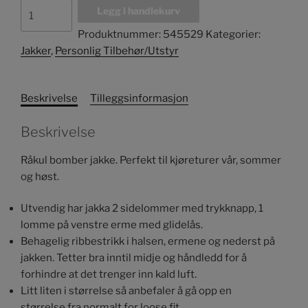
Fostex
Legg i handlekurv
MA-
Produktnummer:
545529
Kategorier:
1
Jakker
,
Personlig Tilbehør/Utstyr
Bomber
Jakke
Svart
Beskrivelse
Tilleggsinformasjon
antall
Beskrivelse
Råkul bomber jakke. Perfekt til kjøreturer vår, sommer
og høst.
Utvendig har jakka 2 sidelommer med trykknapp, 1
lomme på venstre erme med glidelås.
Behagelig ribbestrikk i halsen, ermene og nederst på
jakken. Tetter bra inntil midje og håndledd for å
forhindre at det trenger inn kald luft.
Litt liten i størrelse så anbefaler å gå opp en
størrelse fra normalt for loose fit.