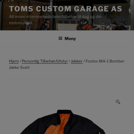
Gå
TOMS CUSTOM GARAGE AS
til
Alt innen ettermarkedsdeler/tilbehør til deg og din
innhold
motorsykkel.
Meny
Hjem
/
Personlig Tilbehør/Utstyr
/
Jakker
/ Fostex MA-1 Bomber
Jakke Svart