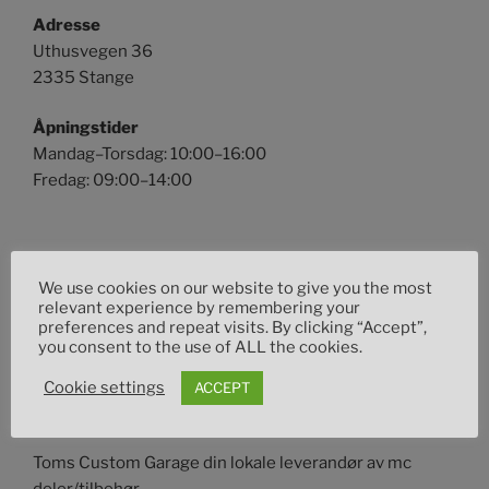
Adresse
Uthusvegen 36
2335 Stange
Åpningstider
Mandag–Torsdag: 10:00–16:00
Fredag: 09:00–14:00
SØK
We use cookies on our website to give you the most
relevant experience by remembering your
Søk
preferences and repeat visits. By clicking “Accept”,
Søk
etter:
you consent to the use of ALL the cookies.
Cookie settings
ACCEPT
OM DETTE NETTSTEDET
Toms Custom Garage din lokale leverandør av mc
deler/tilbehør